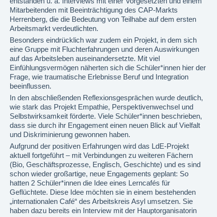
entstanden u. a. Interviews mit einer Vorgesetzten und einem
Mitarbeitenden mit Beeinträchtigung des CAP-Markts
Herrenberg, die die Bedeutung von Teilhabe auf dem ersten
Arbeitsmarkt verdeutlichten.
Besonders eindrücklich war zudem ein Projekt, in dem sich
eine Gruppe mit Fluchterfahrungen und deren Auswirkungen
auf das Arbeitsleben auseinandersetzte. Mit viel
Einfühlungsvermögen näherten sich die Schüler*innen hier der
Frage, wie traumatische Erlebnisse Beruf und Integration
beeinflussen.
In den abschließenden Reflexionsgesprächen wurde deutlich,
wie stark das Projekt Empathie, Perspektivenwechsel und
Selbstwirksamkeit förderte. Viele Schüler*innen beschrieben,
dass sie durch ihr Engagement einen neuen Blick auf Vielfalt
und Diskriminierung gewonnen haben.
Aufgrund der positiven Erfahrungen wird das LdE-Projekt
aktuell fortgeführt – mit Verbindungen zu weiteren Fächern
(Bio, Geschäftsprozesse, Englisch, Geschichte) und es sind
schon wieder großartige, neue Engagements geplant: So
hatten 2 Schüler*innen die Idee eines Lerncafés für
Geflüchtete. Diese Idee möchten sie in einem bestehenden
„internationalen Café“ des Arbeitskreis Asyl umsetzen. Sie
haben dazu bereits ein Interview mit der Hauptorganisatorin