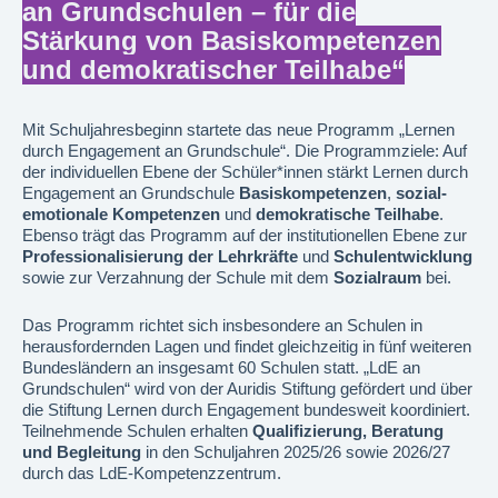
an Grundschulen – für die
Stärkung von Basiskompetenzen
und demokratischer Teilhabe“
Mit Schuljahresbeginn startete das neue Programm „Lernen
durch Engagement an Grundschule“. Die Programmziele: Auf
der individuellen Ebene der Schüler*innen stärkt Lernen durch
Engagement an Grundschule
Basiskompetenzen
,
sozial-
emotionale Kompetenzen
und
demokratische Teilhabe
.
Ebenso trägt das Programm auf der institutionellen Ebene zur
Professionalisierung der Lehrkräfte
und
Schulentwicklung
sowie zur Verzahnung der Schule mit dem
Sozialraum
bei.
Das Programm richtet sich insbesondere an Schulen in
herausfordernden Lagen und findet gleichzeitig in fünf weiteren
Bundesländern an insgesamt 60 Schulen statt. „LdE an
Grundschulen“ wird von der Auridis Stiftung gefördert und über
die Stiftung Lernen durch Engagement bundesweit koordiniert.
Teilnehmende Schulen erhalten
Qualifizierung, Beratung
und Begleitung
in den Schuljahren 2025/26 sowie 2026/27
durch das LdE-Kompetenzzentrum.